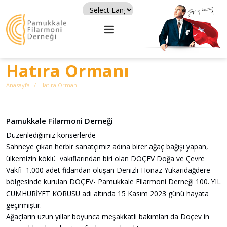
Powered by
Translate
Hatıra Ormanı
Anasayfa
Hatıra Ormanı
Pamukkale Filarmoni Derneği
Düzenlediğimiz konserlerde
Sahneye çıkan herbir sanatçımız adına birer ağaç bağışı yapan,
ülkemizin köklü vakıflarından biri olan DOÇEV Doğa ve Çevre
Vakfı 1.000 adet fidandan oluşan Denizli-Honaz-Yukarıdağdere
bölgesinde kurulan DOÇEV- Pamukkale Filarmoni Derneği 100. YIL
CUMHURİYET KORUSU adı altında 15 Kasım 2023 günü hayata
geçirmiştir.
Ağaçların uzun yıllar boyunca meşakkatli bakımları da Doçev in