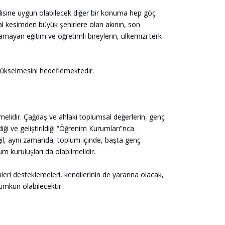
ndisine uygun olabilecek diğer bir konuma hep göç
sal kesimden büyük şehirlere olan akının, son
lamayan eğitim ve öğretimli bireylerin, ülkemizi terk
yükselmesini hedeflemektedir.
melidir. Çağdaş ve ahlaki toplumsal değerlerin, genç
diği ve geliştirildiği “Öğrenim Kurumları”nca
il, aynı zamanda, toplum içinde, başta genç
um kuruluşları da olabilmelidir.
mleri desteklemeleri, kendilerinin de yararına olacak,
ümkün olabilecektir.