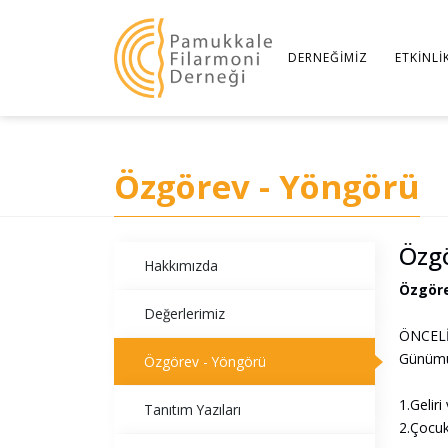
DERNEĞIMIZ
ETKINLI
Özgörev - Yöngörü
Özgö
Hakkımızda
Özgöre
Değerlerimiz
ÖNCELİ
Günümüz
Özgörev - Yöngörü
1.​Gelir
Tanıtım Yazıları
2.​Çocu