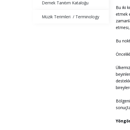
Dernek Tanıtım Kataloğu
Bu iki 
etmek e
Müzik Terimleri / Terminology
zamanlar
etmesi,
Bu nokt
Öncelik
Ülkemiz
beyinler
destekl
bireyler
Bölgenin
sonuçta
Yöngör