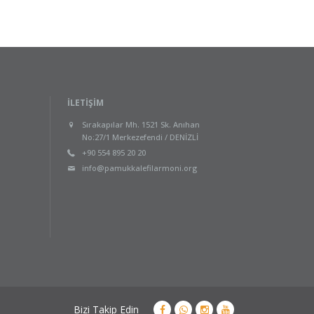
İLETIŞIM
Sırakapılar Mh. 1521 Sk. Anıhan
No:27/1 Merkezefendi / DENİZLİ
+90 554 895 20 20
info@pamukkalefilarmoni.org
Bizi Takip Edin