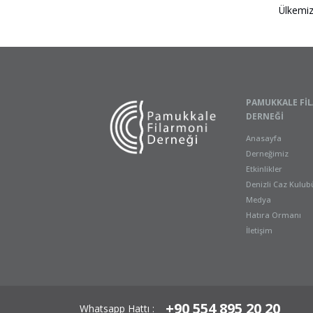
Ülkemiz
PAMUKKALE FI
DERNEĞI
Anasayfa
Derneğimiz
Etkinlikler
Denizli Caz Kulub
Medya
Hatıra Ormanı
İletişim
+90 554 895 20 20
Whatsapp Hattı :