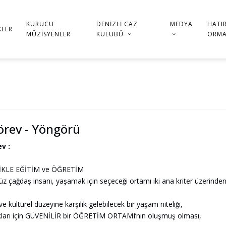
KURUCU
DENIZLI CAZ
MEDYA
HATI
KLER
MÜZISYENLER
KULUBÜ
ORMA
rev - Yöngörü
v :
KLE EĞİTİM ve ÖĞRETİM
 çağdaş insanı, yaşamak için seçeceği ortamı iki ana kriter üzerinden 
i ve kültürel düzeyine karşılık gelebilecek bir yaşam niteliği,
kları için GÜVENİLİR bir ÖĞRETİM ORTAMI’nın oluşmuş olması,