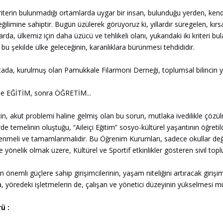
kriterin bulunmadığı ortamlarda uygar bir insan, bulunduğu yerden, ke
ğilimine sahiptir. Bugün üzülerek görüyoruz ki, yıllardır süregelen, kır
da, ülkemiz için daha üzücü ve tehlikeli olanı, yukarıdaki iki kriteri bu
 bu şekilde ülke geleceğinin, karanlıklara bürünmesi tehdididir.
ada, kurulmuş olan Pamukkale Filarmoni Derneği, toplumsal bilincin 
le EĞİTİM, sonra ÖĞRETİM...
in, akut problemi haline gelmiş olan bu sorun, mutlaka ivedilikle çözül
de temelinin oluştuğu, “Aileiçi Eğitim” sosyo-kültürel yaşantının öğretil
enmeli ve tamamlanmalıdır. Bu Öğrenim Kurumları, sadece okullar değ
e yönelik olmak üzere, Kültürel ve Sportif etkinlikler gösteren sivil topl
 önemli güçlere sahip girişimcilerinin, yaşam niteliğini artıracak girişi
, yöredeki işletmelerin de, çalışan ve yönetici düzeyinin yükselmesi m
ü :