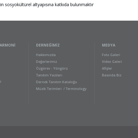
in sosyokültürel altyapısına katkıda bulunmaktır
LARMONI
DERNEĞIMIZ
MEDYA
Hakkımızda
Foto Galeri
Değerlerimiz
Video Galeri
Özgörev - Yöngörü
Afişler
Tanıtım Yazıları
Basında Biz
ü
Dernek Tanıtım Kataloğu
Müzik Terimleri / Terminology