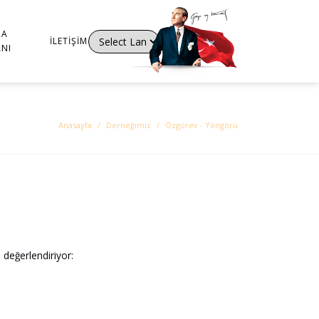
RA
İLETIŞIM
NI
Powered by
Translate
Anasayfa
Derneğimiz
Özgörev - Yöngörü
değerlendiriyor: