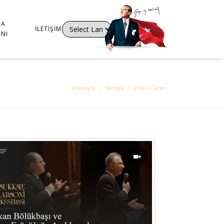
RA
İLETIŞIM
NI
Powered by
Translate
Anasayfa
Medya
Video Galeri