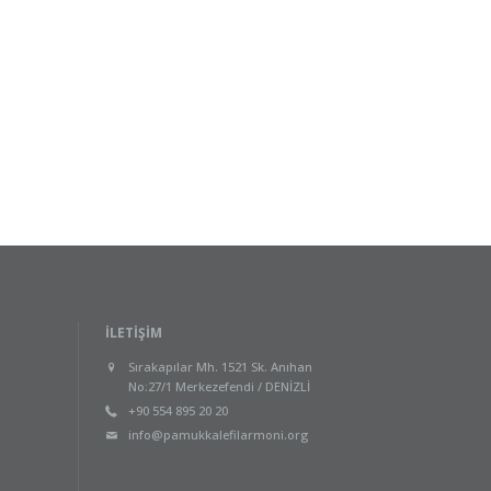
İLETIŞIM
Sırakapılar Mh. 1521 Sk. Anıhan
No:27/1 Merkezefendi / DENİZLİ
+90 554 895 20 20
info@pamukkalefilarmoni.org