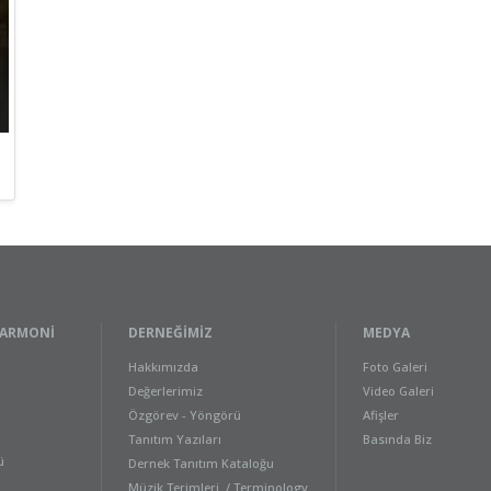
LARMONI
DERNEĞIMIZ
MEDYA
Hakkımızda
Foto Galeri
Değerlerimiz
Video Galeri
Özgörev - Yöngörü
Afişler
Tanıtım Yazıları
Basında Biz
ü
Dernek Tanıtım Kataloğu
Müzik Terimleri / Terminology