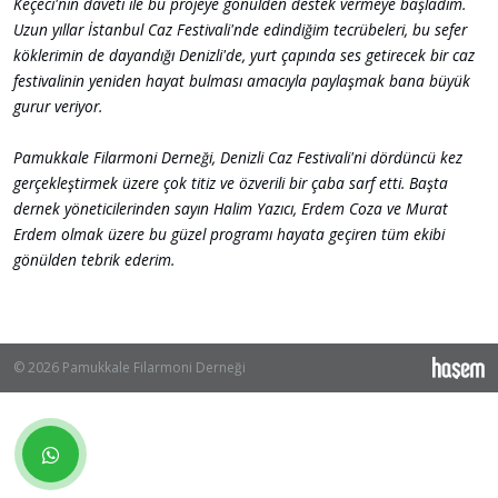
Keçeci'nin daveti ile bu projeye gönülden destek vermeye başladım.
Uzun yıllar İstanbul Caz Festivali'nde edindiğim tecrübeleri, bu sefer
köklerimin de dayandığı Denizli'de, yurt çapında ses getirecek bir caz
festivalinin yeniden hayat bulması amacıyla paylaşmak bana büyük
gurur veriyor.
Pamukkale Filarmoni Derneği, Denizli Caz Festivali'ni dördüncü kez
gerçekleştirmek üzere çok titiz ve özverili bir çaba sarf etti. Başta
dernek yöneticilerinden sayın Halim Yazıcı, Erdem Coza ve Murat
Erdem olmak üzere bu güzel programı hayata geçiren tüm ekibi
gönülden tebrik ederim.
© 2026 Pamukkale Filarmoni Derneği