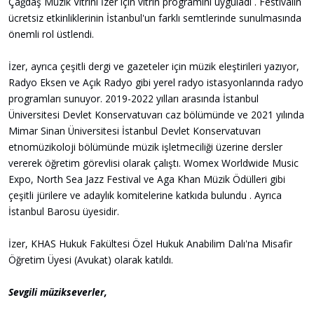
Çağdaş Müzik Vitrini İzer için vitrin programını uyguladı . Festivalin
ücretsiz etkinliklerinin İstanbul'un farklı semtlerinde sunulmasında
önemli rol üstlendi.
İzer, ayrıca çeşitli dergi ve gazeteler için müzik eleştirileri yazıyor,
Radyo Eksen ve Açık Radyo gibi yerel radyo istasyonlarında radyo
programları sunuyor. 2019-2022 yılları arasında İstanbul
Üniversitesi Devlet Konservatuvarı caz bölümünde ve 2021 yılında
Mimar Sinan Üniversitesi İstanbul Devlet Konservatuvarı
etnomüzikoloji bölümünde müzik işletmeciliği üzerine dersler
vererek öğretim görevlisi olarak çalıştı. Womex Worldwide Music
Expo, North Sea Jazz Festival ve Aga Khan Müzik Ödülleri gibi
çeşitli jürilere ve adaylık komitelerine katkıda bulundu . Ayrıca
İstanbul Barosu üyesidir.
İzer, KHAS Hukuk Fakültesi Özel Hukuk Anabilim Dalı'na Misafir
Öğretim Üyesi (Avukat) olarak katıldı.
Sevgili müzikseverler,