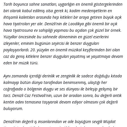
Tarih boyunca sahne sanatları, uygarlığın en önemli göstergelerinden
biri olarak kabul edilmiş olsa gerek ki, kadim medeniyetlerin en
ihtişamlı kalıntıları arasında hep kitleleri bir araya getiren büyük açık
hava tiyatroları yer alır. Denizli'nin de Laodikya gibi önemli bir açık
hava tiyatrosuna ev sahipliği yapması bu açıdan çok güzel bir örnek.
Yüzyıllar öncesinde bu sahnede döneminin en güzel eserlerini
izleyenler, eminim bugünün seyircisi ile benzer duyguları
paylaşıyorlardı. 20. yüzyılın en önemli müzikal keşiflerinden biri olan
caz da geniş kitlelere benzer duyguları yaşatmış ve yaşatmaya devam
eden bir müzik türü.
Aynı zamanda içerdiği derinlik ve zenginlik ile sadece doğduğu kıtada
kalmayıp bütün dünya tarafından benimsenmiş, ulaştığı her
coğrafyada o bölgenin duygu ve ses dünyası ile birleşip gelişmiş bir
tarz. Denizli Caz Festivali'nin, uzun bir aradan sonra, bu değerli antik
kentin adını temasına taşıyarak devam ediyor olmasını çok değerli
buluyorum.
Denizli'nin değerli iş insanlarından ve aile büyüğüm sevgili Müjdat