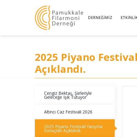
DERNEĞIMIZ
ETKINLI
2025 Piyano Festiva
Açıklandı.
Cengiz Bektaş, Şiirleriyle
Geleceğe Işık Tutuyor
Altıncı Caz Festivali 2026
2025 Piyano Festivali Yarışma
Sonuçları Açıklandı.