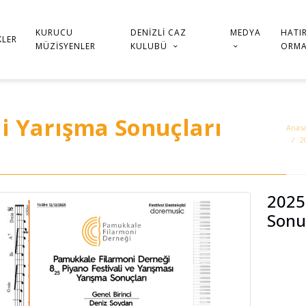
KURUCU
DENIZLI CAZ
MEDYA
HATI
KLER
MÜZISYENLER
KULUBÜ
ORMA
li Yarışma Sonuçları
Anas
2
2025 
Sonuç