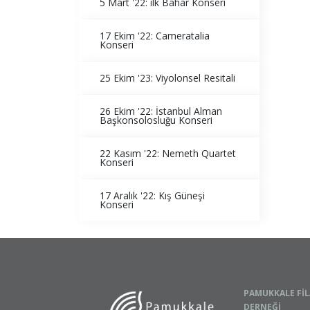
5 Mart '22: ilk Bahar Konseri
17 Ekim '22: Cameratalia
Konseri
25 Ekim '23: Viyolonsel Resitali
26 Ekim '22: İstanbul Alman
Başkonsolosluğu Konseri
22 Kasım '22: Nemeth Quartet
Konseri
17 Aralık '22: Kış Güneşi
Konseri
PAMUKKALE FI
DERNEĞI