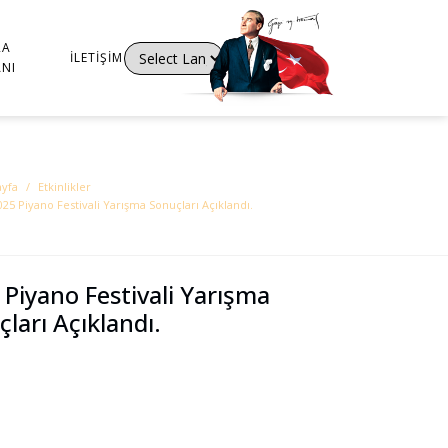
RA
İLETIŞIM
NI
Powered by
Translate
ayfa
Etkinlikler
025 Piyano Festivali Yarışma Sonuçları Açıklandı.
Piyano Festivali Yarışma
ları Açıklandı.